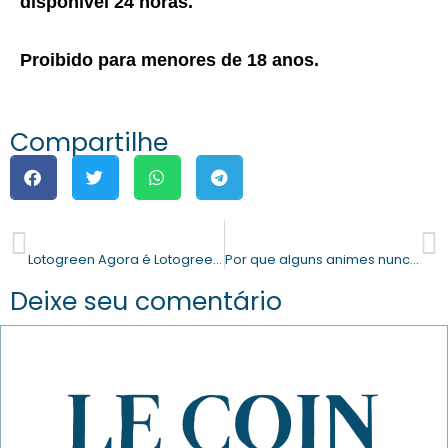
disponível 24 horas.
Proibido para menores de 18 anos.
Compartilhe
PREVIOUS
NEXT
Lotogreen Agora é Lotogreen.bet.br: Novo Domínio, Mais Segurança e Experiência Aprimorada
Por que alguns animes nunca ganham segunda temporada?
Deixe seu comentário