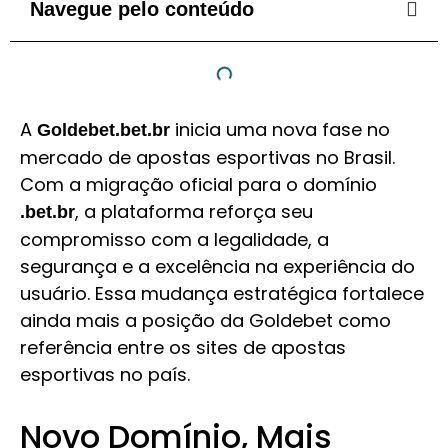
Navegue pelo conteúdo
A
inicia uma nova fase no
Goldebet.bet.br
mercado de apostas esportivas no Brasil.
Com a migração oficial para o domínio
, a plataforma reforça seu
.bet.br
compromisso com a legalidade, a
segurança e a excelência na experiência do
usuário. Essa mudança estratégica fortalece
ainda mais a posição da Goldebet como
referência entre os sites de apostas
esportivas no país.
Novo Domínio, Mais