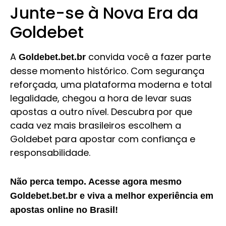
Junte-se à Nova Era da
Goldebet
A
convida você a fazer parte
Goldebet.bet.br
desse momento histórico. Com segurança
reforçada, uma plataforma moderna e total
legalidade, chegou a hora de levar suas
apostas a outro nível. Descubra por que
cada vez mais brasileiros escolhem a
Goldebet para apostar com confiança e
responsabilidade.
Não perca tempo. Acesse agora mesmo
Goldebet.bet.br e viva a melhor experiência em
apostas online no Brasil!