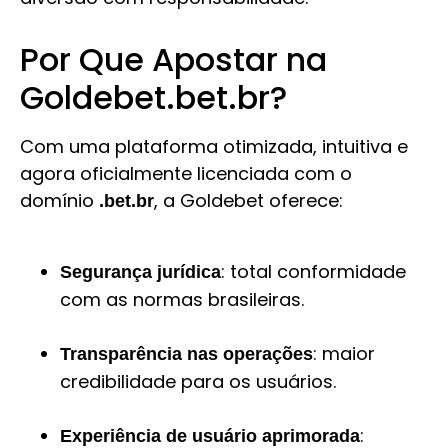
Por Que Apostar na
Goldebet.bet.br?
Com uma plataforma otimizada, intuitiva e
agora oficialmente licenciada com o
domínio
, a Goldebet oferece:
.bet.br
: total conformidade
Segurança jurídica
com as normas brasileiras.
: maior
Transparência nas operações
credibilidade para os usuários.
:
Experiência de usuário aprimorada