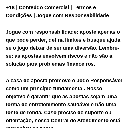
+18 | Conteúdo Comercial | Termos e
Condições | Jogue com Responsabilidade
Jogue com responsabilidade: aposte apenas o
que pode perder, defina limites e busque ajuda
se o jogo deixar de ser uma diversão. Lembre-
se: as apostas envolvem riscos e não são a
solução para problemas financeiros.
A casa de aposta promove o Jogo Responsável
como um princípio fundamental. Nosso
objetivo é garantir que as apostas sejam uma
forma de entretenimento saudável e não uma
fonte de renda. Caso precise de suporte ou
orientação, nossa Central de Atendimento está