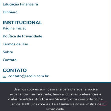
Educação Financeira
Dinheiro
INSTITUCIONAL
Página Inicial
Política de Privacidade
Termos de Uso
Sobre
Contato
CONTATO
contato@lecoin.com.br
Usamos cookies em nosso site para oferecer a você a
Le Coin - Copyright © 2023 - Todos os Direitos Reservados
experiência mais relevante, lembrando suas preferências e
visitas repetidas. Ao clicar em “Aceitar”, você concorda com o
uso de TODOS os cookies. Leia também a nossa Política de
Privacidade.