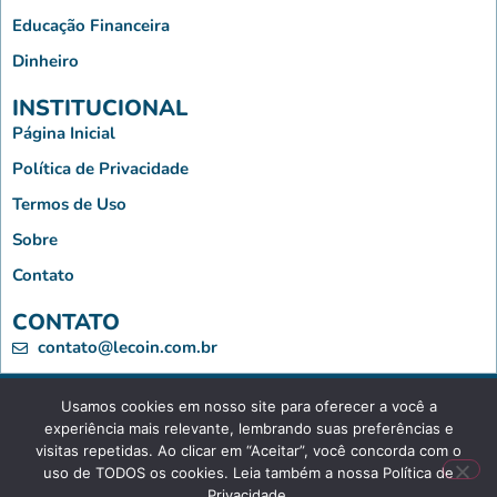
Educação Financeira
Dinheiro
INSTITUCIONAL
Página Inicial
Política de Privacidade
Termos de Uso
Sobre
Contato
CONTATO
contato@lecoin.com.br
Usamos cookies em nosso site para oferecer a você a
Le Coin - Copyright © 2023 - Todos os Direitos Reservados
experiência mais relevante, lembrando suas preferências e
visitas repetidas. Ao clicar em “Aceitar”, você concorda com o
uso de TODOS os cookies. Leia também a nossa Política de
Privacidade.